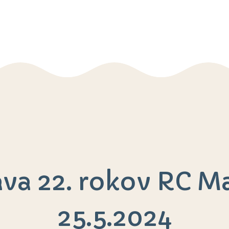
Aktuality
O nás
Čo sa u nás deje
Galéria
2% z daní
Kontakt
ava 22. rokov RC M
25.5.2024