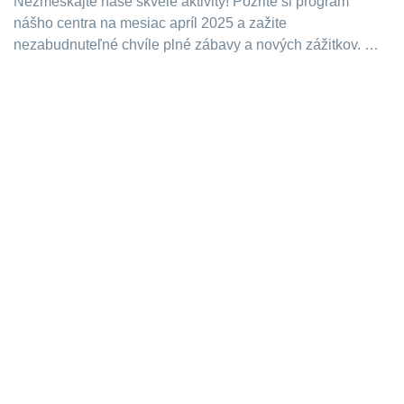
Nezmeškajte naše skvelé aktivity! Pozrite si program
nášho centra na mesiac apríl 2025 a zažite
nezabudnuteľné chvíle plné zábavy a nových zážitkov. …