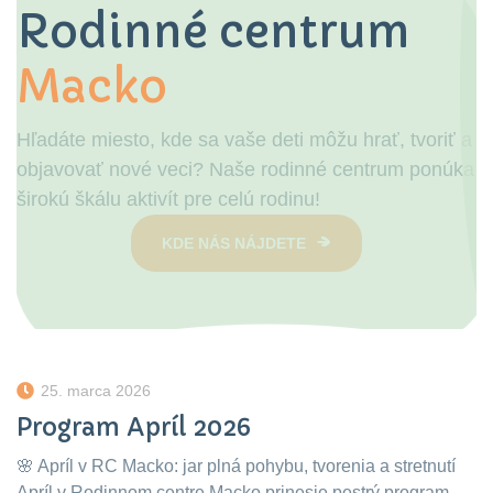
Rodinné centrum
Macko
Hľadáte miesto, kde sa vaše deti môžu hrať, tvoriť a
H
objavovať nové veci? Naše rodinné centrum ponúka
o
širokú škálu aktivít pre celú rodinu!
ši
KDE NÁS NÁJDETE
25. marca 2026
Program Apríl 2026
🌸 Apríl v RC Macko: jar plná pohybu, tvorenia a stretnutí
Apríl v Rodinnom centre Macko prinesie pestrý program