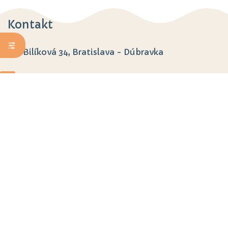
Kontakt
Bilíková 34, Bratislava - Dúbravka
rcmacko@rcmacko.sk
PODPORTE NÁS
Právna forma
IČO: 30790824
DIČ: 2021636023
Štatutárne zástupkyne
Aneta Ancsinová
0918 876 539