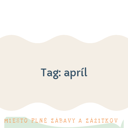
Aktuality
O nás
Čo sa u nás deje
Galéria
2% z daní
Kontakt
Tag: apríl
MIESTO PLNÉ ZÁBAVY A ZÁŽITKOV
M